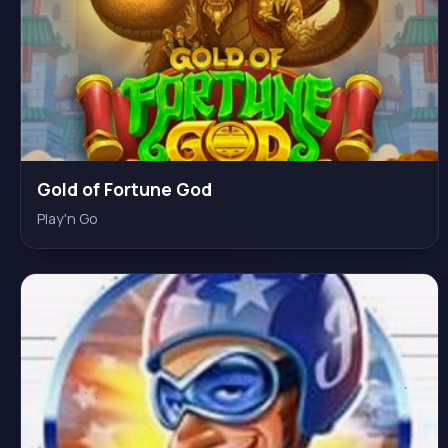
Gold of Fortune God
Play'n Go