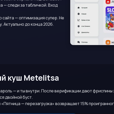
а — следи за табличкой. Вход
о сайта — оптимизация супер. Не
. Актуально до конца 2026.
й куш Metelitsa
пароль — и ты внутри. После верификации дают фриспины 
ся двойной буст.
я «Пятница — перезагрузка» возвращает 15% проигранного