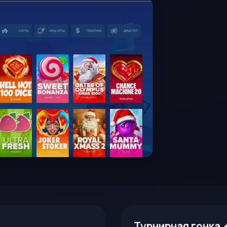
Турнирная гонка 