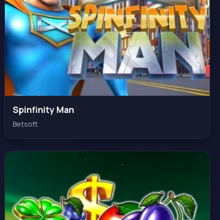
Spinfinity Man
Betsoft