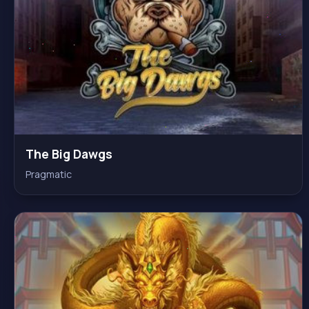
The Big Dawgs
Pragmatic