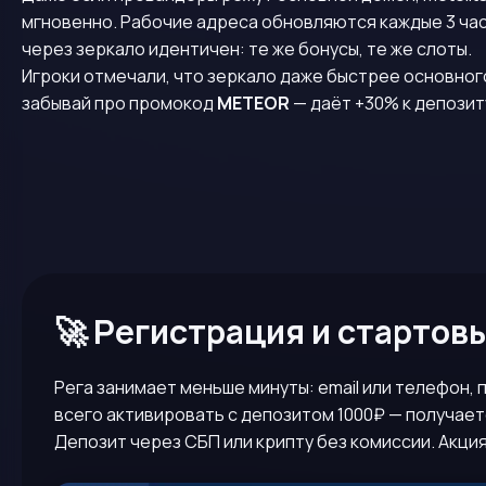
мгновенно. Рабочие адреса обновляются каждые 3 час
через зеркало идентичен: те же бонусы, те же слоты.
Игроки отмечали, что зеркало даже быстрее основног
забывай про промокод
METEOR
— даёт +30% к депозиту
🚀 Регистрация и стартовы
Рега занимает меньше минуты: email или телефон, 
всего активировать с депозитом 1000₽ — получает
Депозит через СБП или крипту без комиссии. Акци