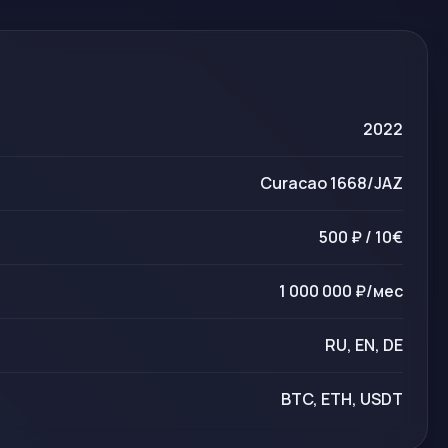
2022
Curacao 1668/JAZ
500 ₽ / 10€
1 000 000 ₽/мес
RU, EN, DE
BTC, ETH, USDT