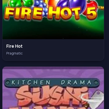
Fire Hot
Pragmatic