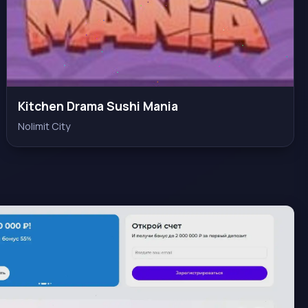
Kitchen Drama Sushi Mania
Nolimit City