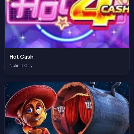
Hot Cash
Nolimit City