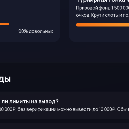
Призовой фонд 1 500 000
очков. Крути слоты и п
98% довольных
оды
 ли лимиты на вывод?
0 000₽, без верификации можно вывести до 10 000₽. Обычн