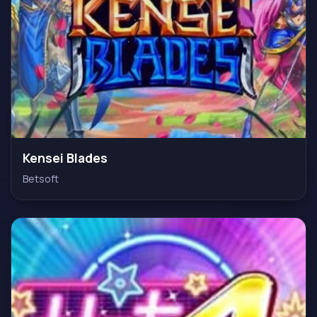
Kensei Blades
Betsoft