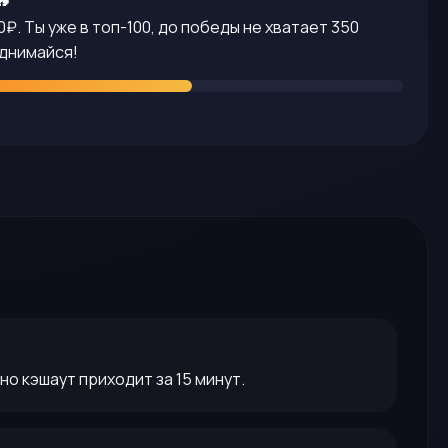
₽. Ты уже в топ-100, до победы не хватает 350
однимайся!
о кэшаут приходит за 15 минут.