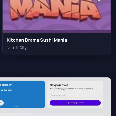
Kitchen Drama Sushi Mania
Nolimit City