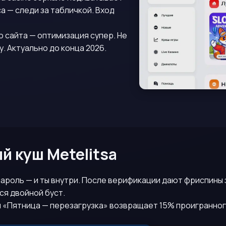
а — следи за табличкой. Вход
о сайта — оптимизация супер. Не
. Актуально до конца 2026.
й куш Metelitsa
пароль — и ты внутри. После верификации дают фриспины 
ся двойной буст.
я «Пятница — перезагрузка» возвращает 15% проигранного