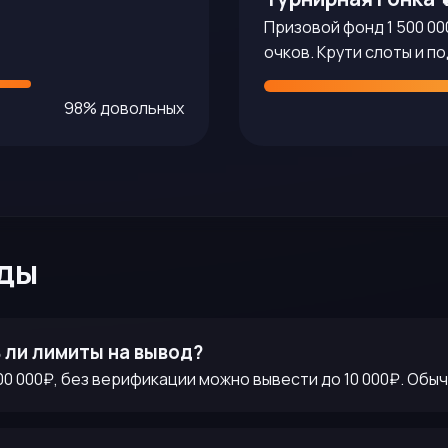
Призовой фонд 1 500 000
очков. Крути слоты и п
98% довольных
оды
 ли лимиты на вывод?
0 000₽, без верификации можно вывести до 10 000₽. Обычн