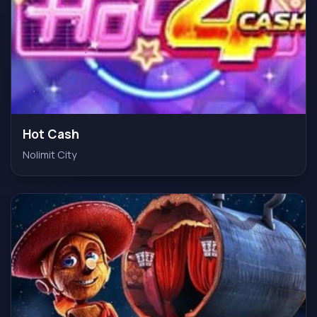
Hot Cash
Nolimit City