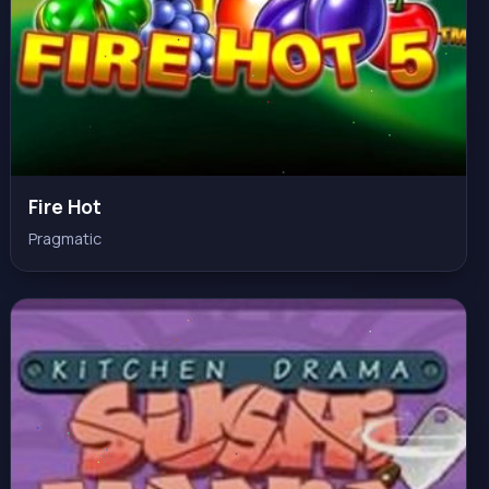
Fire Hot
Pragmatic