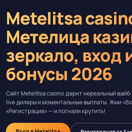
Metelitsa casin
Метелица кази
зеркало, вход 
бонусы 2026
Сайт Metelitsa casino дарит нереальный вайб:
live дилеры и моментальные выплаты. Жми «В
«Регистрация» — и погнали крутить!
Вход в Metelitsa
Регистрация за 1 м