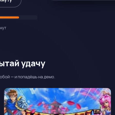
инут
ытай удачу
юбой — и попадёшь на демо.