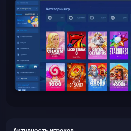
Активность игроков