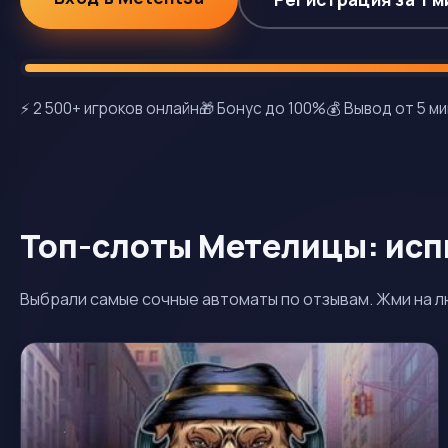
⚡ 2 500+ игроков онлайн
🎁 Бонус до 100%
💰 Вывод от 5 м
Топ-слоты Метелицы: исп
Выбрали самые сочные автоматы по отзывам. Жми на л