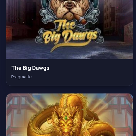
The Big Dawgs
Pragmatic