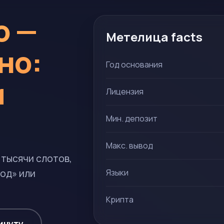
o —
Метелица facts
но:
Год основания
и
Лицензия
Мин. депозит
Макс. вывод
 тысячи слотов,
ход» или
Языки
Крипта
инуту