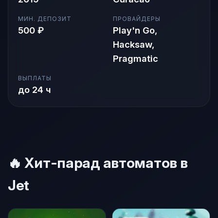
МИН. ДЕПОЗИТ
ПРОВАЙДЕРЫ
500 ₽
Play'n Go,
Hacksaw,
Pragmatic
ВЫПЛАТЫ
до 24 ч
🔥 Хит-парад автоматов в
Jet