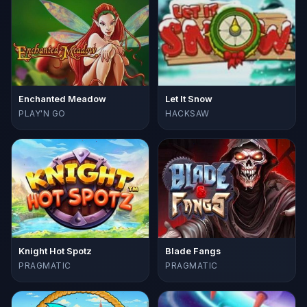
Enchanted Meadow
Let It Snow
PLAY'N GO
HACKSAW
Knight Hot Spotz
Blade Fangs
PRAGMATIC
PRAGMATIC