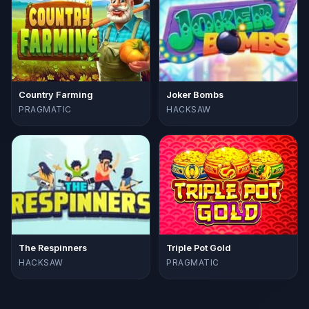
Country Farming
Joker Bombs
PRAGMATIC
HACKSAW
The Respinners
Triple Pot Gold
HACKSAW
PRAGMATIC