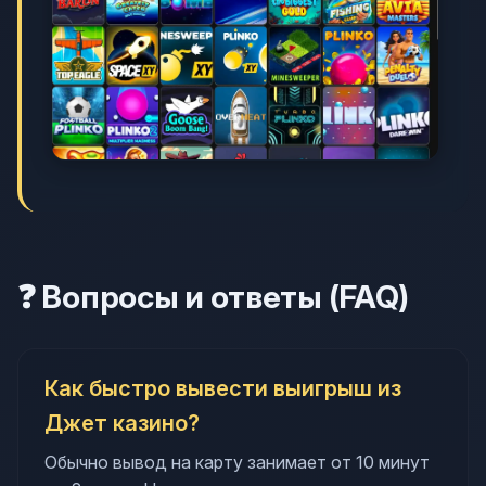
❓ Вопросы и ответы (FAQ)
Как быстро вывести выигрыш из
Джет казино?
Обычно вывод на карту занимает от 10 минут