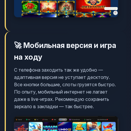
🚀 Мобильная версия и игра
на ходу
С телефона заходить так же удобно —
адаптивная версия не уступает десктопу.
Все кнопки большие, слоты грузятся быстро.
По опыту, мобильный интернет не лагает
даже в live-играх. Рекомендую сохранить
зеркало в закладки — так быстрее.