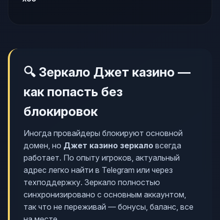
🔍 Зеркало Джет казино —
как попасть без
блокировок
Иногда провайдеры блокируют основной
домен, но
Джет казино зеркало
всегда
работает. По опыту игроков, актуальный
адрес легко найти в Telegram или через
техподдержку. Зеркало полностью
синхронизировано с основным аккаунтом,
так что не переживай — бонусы, баланс, все
на месте.