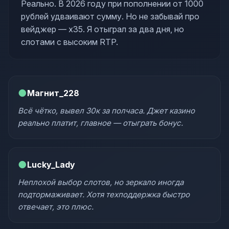
Реально. В 2026 году при пополнении от 1000
рублей удваивают сумму. Но не забывай про
вейджер — x35. Я отыграл за два дня, но
слотами с высоким RTP.
Магнит_228
Всё чётко, вывел 30к за полчаса. Джет казино
реально платит, главное — отыграть бонус.
Lucky_Lady
Неплохой выбор слотов, но зеркало иногда
подтормаживает. Хотя техподдержка быстро
отвечает, это плюс.