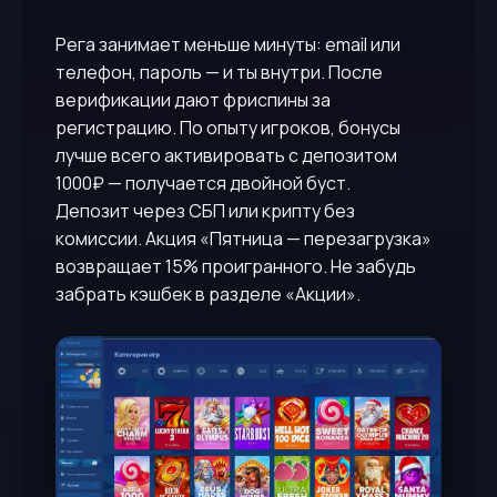
Рега занимает меньше минуты: email или
телефон, пароль — и ты внутри. После
верификации дают фриспины за
регистрацию. По опыту игроков, бонусы
лучше всего активировать с депозитом
1000₽ — получается двойной буст.
Депозит через СБП или крипту без
комиссии. Акция «Пятница — перезагрузка»
возвращает 15% проигранного. Не забудь
забрать кэшбек в разделе «Акции».