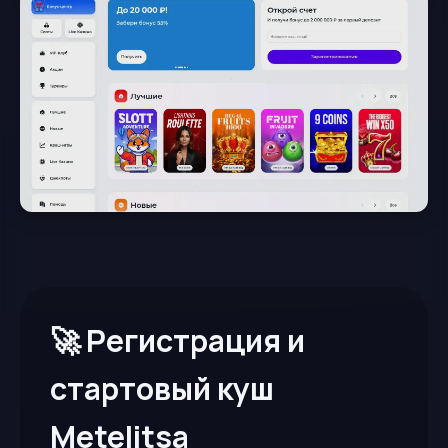
🚀 Регистрация и
стартовый куш
Metelitsa