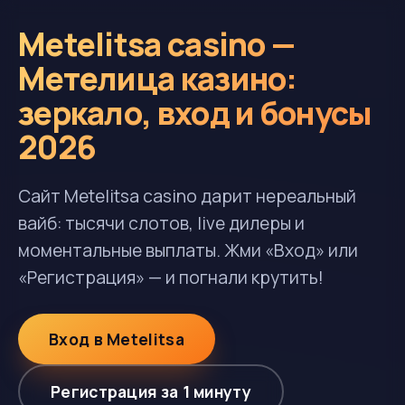
Metelitsa casino —
Метелица казино:
зеркало, вход и бонусы
2026
Сайт Metelitsa casino дарит нереальный
вайб: тысячи слотов, live дилеры и
моментальные выплаты. Жми «Вход» или
«Регистрация» — и погнали крутить!
Вход в Metelitsa
Регистрация за 1 минуту