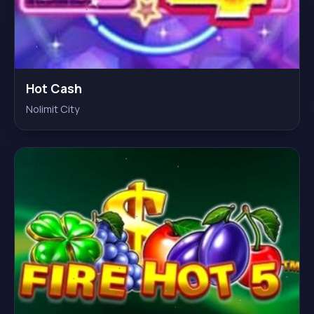
Hot Cash
Nolimit City