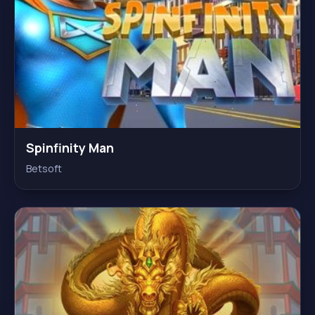
Spinfinity Man
Betsoft