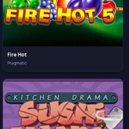
Fire Hot
Pragmatic