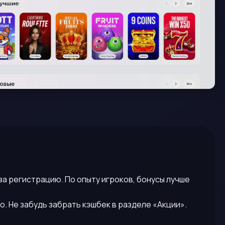
за регистрацию. По опыту игроков, бонусы лучше
. Не забудь забрать кэшбек в разделе «Акции».