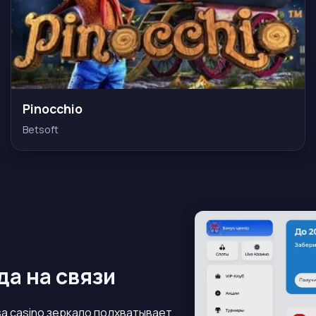
Pinocchio
Betsoft
да на связи
sa casino зеркало подхватывает