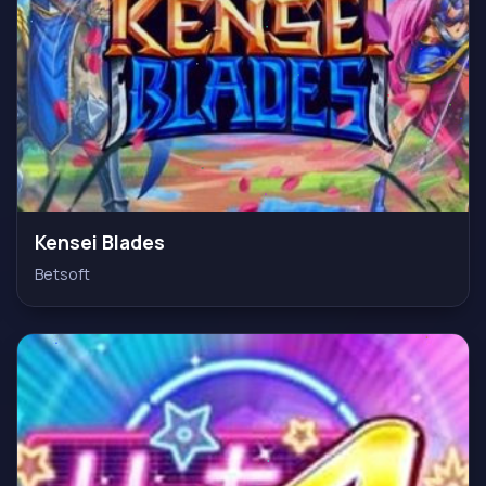
Kensei Blades
Betsoft