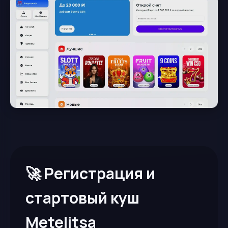
🚀 Регистрация и
стартовый куш
Metelitsa