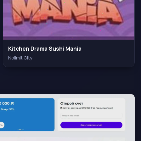
Kitchen Drama Sushi Mania
Nolimit City