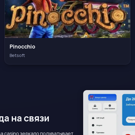
Pinocchio
Betsoft
да на связи
sa casino зеркало подхватывает