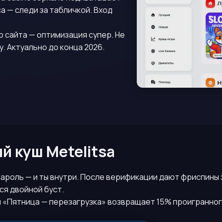
а — следи за табличкой. Вход
о сайта — оптимизация супер. Не
. Актуально до конца 2026.
й куш Metelitsa
пароль — и ты внутри. После верификации дают фриспины 
ся двойной буст.
я «Пятница — перезагрузка» возвращает 15% проигранного