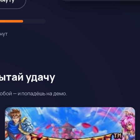
инут
ытай удачу
юбой — и попадёшь на демо.