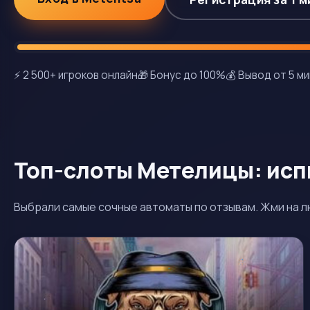
⚡ 2 500+ игроков онлайн
🎁 Бонус до 100%
💰 Вывод от 5 м
Топ-слоты Метелицы: исп
Выбрали самые сочные автоматы по отзывам. Жми на л