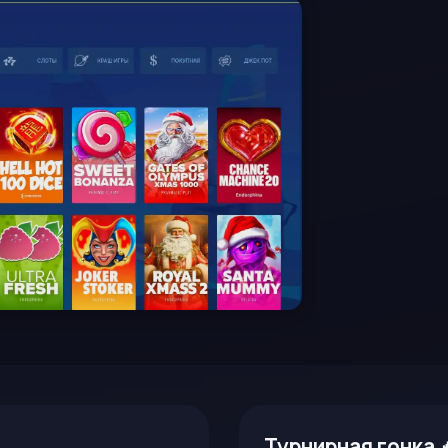
Турнирная гонка 