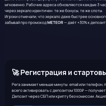
мгновенно. Рабочие адреса обновляются каждые 3 час
через зеркало идентичен: те же бонусы, те же слоты.
Игроки отмечали, что зеркало даже быстрее основног
забывай про промокод
METEOR
— даёт +30% к депозиту
🚀 Регистрация и стартовы
Рега занимает меньше минуты: email или телефон, 
всего активировать с депозитом 1000₽ — получает
Депозит через СБП или крипту без комиссии. Акци